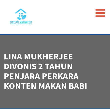
Beranda
Data Map
Peristiwa
LINA MUKHERJEE
Timeline
DIVONIS 2 TAHUN
Regulasi
PENJARA PERKARA
Advokasi PGI
KONTEN MAKAN BABI