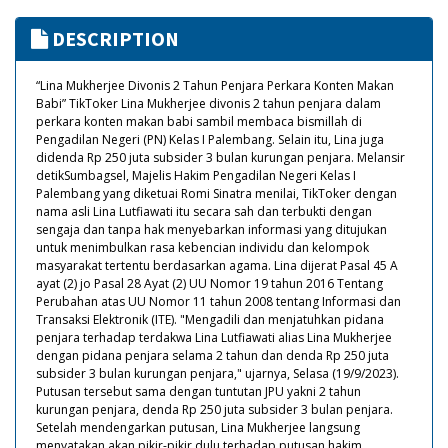
DESCRIPTION
“Lina Mukherjee Divonis 2 Tahun Penjara Perkara Konten Makan
Babi” TikToker Lina Mukherjee divonis 2 tahun penjara dalam
perkara konten makan babi sambil membaca bismillah di
Pengadilan Negeri (PN) Kelas I Palembang. Selain itu, Lina juga
didenda Rp 250 juta subsider 3 bulan kurungan penjara. Melansir
detikSumbagsel, Majelis Hakim Pengadilan Negeri Kelas I
Palembang yang diketuai Romi Sinatra menilai, TikToker dengan
nama asli Lina Lutfiawati itu secara sah dan terbukti dengan
sengaja dan tanpa hak menyebarkan informasi yang ditujukan
untuk menimbulkan rasa kebencian individu dan kelompok
masyarakat tertentu berdasarkan agama. Lina dijerat Pasal 45 A
ayat (2) jo Pasal 28 Ayat (2) UU Nomor 19 tahun 2016 Tentang
Perubahan atas UU Nomor 11 tahun 2008 tentang Informasi dan
Transaksi Elektronik (ITE). "Mengadili dan menjatuhkan pidana
penjara terhadap terdakwa Lina Lutfiawati alias Lina Mukherjee
dengan pidana penjara selama 2 tahun dan denda Rp 250 juta
subsider 3 bulan kurungan penjara," ujarnya, Selasa (19/9/2023).
Putusan tersebut sama dengan tuntutan JPU yakni 2 tahun
kurungan penjara, denda Rp 250 juta subsider 3 bulan penjara.
Setelah mendengarkan putusan, Lina Mukherjee langsung
menyatakan akan pikir-pikir dulu terhadap putusan hakim